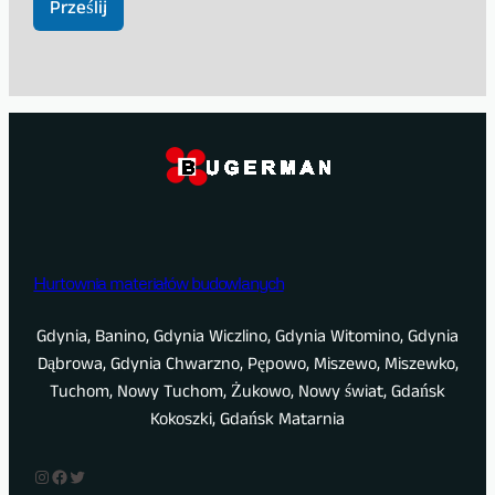
z
a
Prześlij
w
d
a
o
m
o
ś
ć
Hurtownia materiałów budowlanych
Gdynia, Banino, Gdynia Wiczlino, Gdynia Witomino, Gdynia
Dąbrowa, Gdynia Chwarzno, Pępowo, Miszewo, Miszewko,
Tuchom, Nowy Tuchom, Żukowo, Nowy świat, Gdańsk
Kokoszki, Gdańsk Matarnia
Instagram
Facebook
Twitter