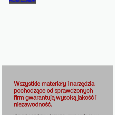
Poznaj szczegóły
Wszystkie materiały i narzędzia
pochodzące od sprawdzonych
firm gwarantują wysoką jakość i
niezawodność.