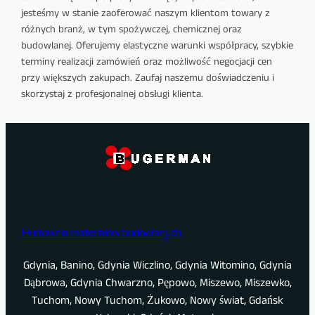
jesteśmy w stanie zaoferować naszym klientom towary z
różnych branż, w tym spożywczej, chemicznej oraz
budowlanej. Oferujemy elastyczne warunki współpracy, szybkie
terminy realizacji zamówień oraz możliwość negocjacji cen
przy większych zakupach. Zaufaj naszemu doświadczeniu i
skorzystaj z profesjonalnej obsługi klienta.
Hurtownia materiałów budowlanych
Gdynia, Banino, Gdynia Wiczlino, Gdynia Witomino, Gdynia
Dąbrowa, Gdynia Chwarzno, Pępowo, Miszewo, Miszewko,
Tuchom, Nowy Tuchom, Żukowo, Nowy świat, Gdańsk