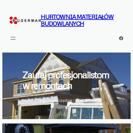
Przejdź
do
HURTOWNIA MATERIAŁÓW
treści
BUDOWLANYCH
Facebo
Zaufaj profesjonalistom
w remontach
Buduj z nami — oszczędnie i trwale